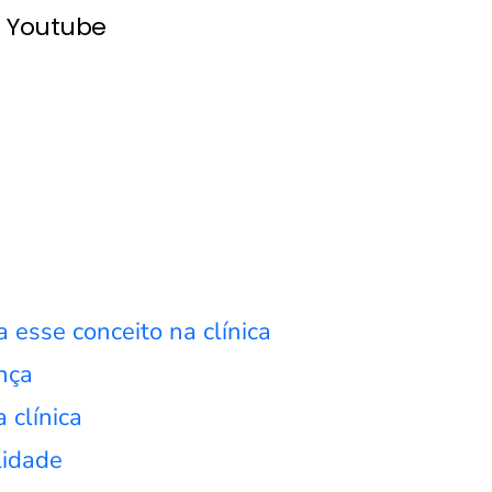
Youtube
a esse conceito na clínica
nça
 clínica
lidade