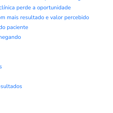
 clínica perde a oportunidade
om mais resultado e valor percebido
do paciente
chegando
s
esultados