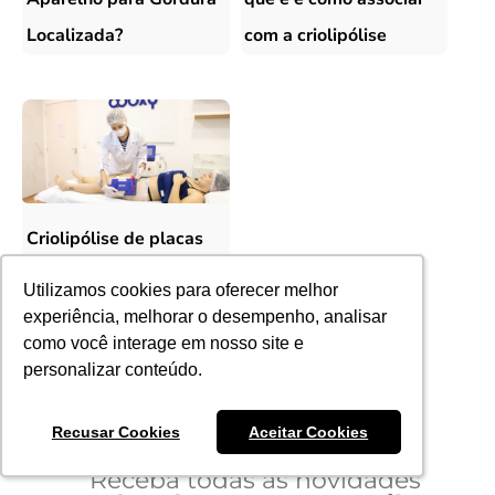
Localizada?
com a criolipólise
Criolipólise de placas
funciona mesmo? Veja
Utilizamos cookies para oferecer melhor
Utilizamos cookies para oferecer melhor
como a tecnologia age
experiência, melhorar o desempenho, analisar
experiência, melhorar o desempenho, analisar
como você interage em nosso site e
como você interage em nosso site e
sem sucção
personalizar conteúdo.
personalizar conteúdo.
Recusar Cookies
Recusar Cookies
Aceitar Cookies
Aceitar Cookies
Receba todas as novidades