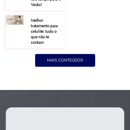
placas
Verão!
qual e
Melhor
tratamento para
celulite: tudo o
que não te
contam
MAIS CONTEÚDOS