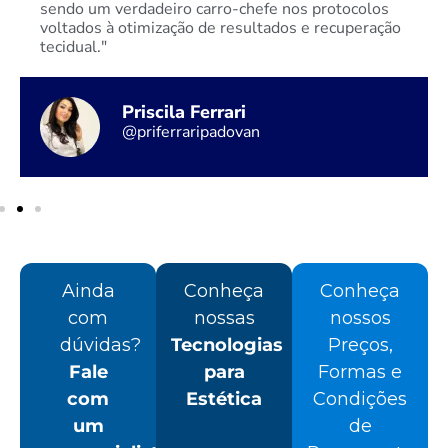
sendo um verdadeiro carro-chefe nos protocolos
voltados à otimização de resultados e recuperação
tecidual."
Priscila Ferrari
@priferraripadovan
Ainda
Conheça
Conheça
com
nossas
nossos
dúvidas?
Tecnologias
Preços,
Fale
para
Formas e
com
Estética
Condições
um
de