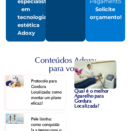
especialista
Pagamento.
em
Solicite
tecnologia
orçamento!
estética
Adoxy
Conteúdos Adoxy
para você
Protocolo para
Gordura
Qual é o melhor
Localizada: como
Aparelho para
montar um plano
Gordura
eficaz?
Localizada?
Pele lisinha:
como conquistá-
Criolip
la a tempo para o