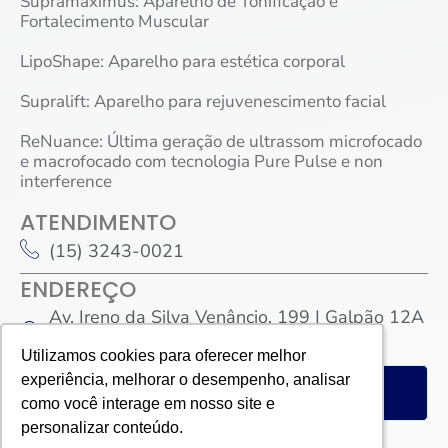
Supramáximus: Aparelho de Tonificação e
Fortalecimento Muscular
LipoShape: Aparelho para estética corporal
Supralift: Aparelho para rejuvenescimento facial
ReNuance: Última geração de ultrassom microfocado
e macrofocado com tecnologia Pure Pulse e non
interference
ATENDIMENTO
(15) 3243-0021
ENDEREÇO
Av. Ireno da Silva Venâncio, 199 | Galpão 12A
– Protestantes. Votorantim/SP
Utilizamos cookies para oferecer melhor
Utilizamos cookies para oferecer melhor
experiência, melhorar o desempenho, analisar
experiência, melhorar o desempenho, analisar
FALE CONOSCO
como você interage em nosso site e
como você interage em nosso site e
personalizar conteúdo.
personalizar conteúdo.